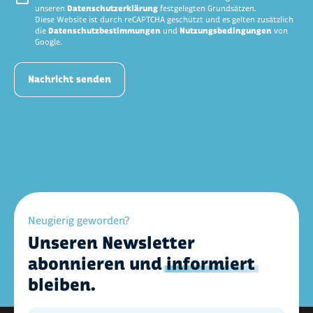
unseren
Datenschutzerklärung
festgelegten Grundsätzen.
Diese Website ist durch reCAPTCHA geschützt und es gelten zusätzlich
die
Datenschutzbestimmungen
und
Nutzungsbedingungen
von
Google.
Nachricht senden
Neugierig geworden?
Unseren Newsletter
abonnieren und
informiert
bleiben.