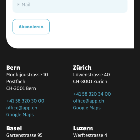
Abonnieren
Bern
Zürich
Monbijoustrasse 10
Löwenstrasse 40
Postfach
CH-8001 Zürich
CH-3001 Bern
+41 58 320 34 00
+41 58 320 30 00
office@app.ch
office@app.ch
Google Maps
Google Maps
Basel
Luzern
Gartenstrasse 95
Werftestrasse 4