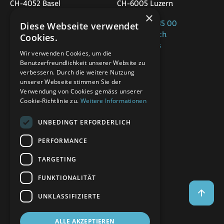
CH-4052 Basel
CH-6005 Luzern
×
+41 58 320 35 00
Diese Webseite verwendet
+41 58 320 36 00
office@app.ch
Cookies.
office@app.ch
Google Maps
Google Maps
Wir verwenden Cookies, um die
Benutzerfreundlichkeit unserer Website zu
St.Gallen
verbessern. Durch die weitere Nutzung
Marktplatz 22
unserer Webseite stimmen Sie der
Verwendung von Cookies gemäss unserer
CH-9000 St.Gallen
Cookie-Richtlinie zu.
Weitere Informationen
+41 58 320 30 00
UNBEDINGT ERFORDERLICH
office@app.ch
Google Maps
PERFORMANCE
TARGETING
Folgen Sie uns
FUNKTIONALITÄT
UNKLASSIFIZIERTE
ALLE AKZEPTIEREN