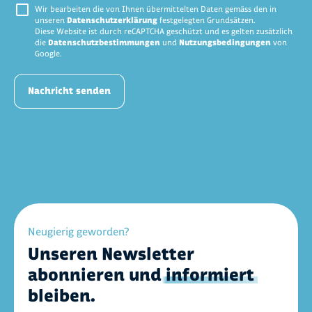
Wir bearbeiten die von Ihnen übermittelten Daten gemäss den in
unseren
Datenschutzerklärung
festgelegten Grundsätzen.
Diese Website ist durch reCAPTCHA geschützt und es gelten zusätzlich
die
Datenschutzbestimmungen
und
Nutzungsbedingungen
von
Google.
Nachricht senden
Neugierig geworden?
Unseren Newsletter
abonnieren und
informiert
bleiben.