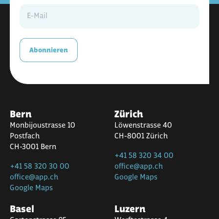
Abonnieren
Bern
Zürich
Monbijoustrasse 10
Löwenstrasse 40
Postfach
CH-8001 Zürich
CH-3001 Bern
+41 58 320 34 00
+41 58 320 30 00
office@app.ch
office@app.ch
Google Maps
Google Maps
Basel
Luzern