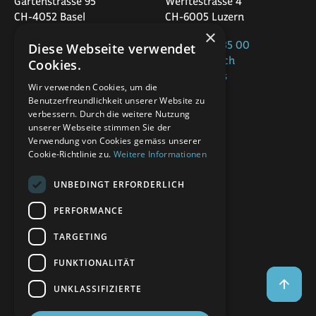
Gartenstrasse 95
Werftestrasse 4
CH-4052 Basel
CH-6005 Luzern
×
+41 58 320 35 00
Diese Webseite verwendet
+41 58 320 36 00
office@app.ch
Cookies.
office@app.ch
Google Maps
Google Maps
Wir verwenden Cookies, um die
Benutzerfreundlichkeit unserer Website zu
St.Gallen
verbessern. Durch die weitere Nutzung
Marktplatz 22
unserer Webseite stimmen Sie der
CH-9000 St.Gallen
Verwendung von Cookies gemäss unserer
Cookie-Richtlinie zu.
Weitere Informationen
+41 58 320 30 00
UNBEDINGT ERFORDERLICH
office@app.ch
Google Maps
PERFORMANCE
TARGETING
Folgen Sie uns
FUNKTIONALITÄT
UNKLASSIFIZIERTE