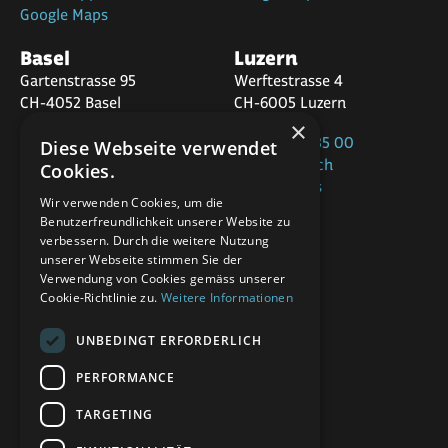
Google Maps
Basel
Luzern
Gartenstrasse 95
Werftestrasse 4
CH-4052 Basel
CH-6005 Luzern
×
+41 58 320 35 00
Diese Webseite verwendet
+41 58 320 36 00
office@app.ch
Cookies.
office@app.ch
Google Maps
Google Maps
Wir verwenden Cookies, um die
Benutzerfreundlichkeit unserer Website zu
St.Gallen
verbessern. Durch die weitere Nutzung
Marktplatz 22
unserer Webseite stimmen Sie der
CH-9000 St.Gallen
Verwendung von Cookies gemäss unserer
Cookie-Richtlinie zu.
Weitere Informationen
+41 58 320 30 00
UNBEDINGT ERFORDERLICH
office@app.ch
Google Maps
PERFORMANCE
TARGETING
Folgen Sie uns