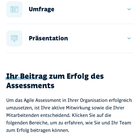
Umfrage
Sinn und Zweck
Ausgangslage
Durchführung
Methode & Inhalte
Personen
Qualitative Fragen
Präsentation
Vorgehen
Quantitative Fragen
Eckpunkte
Auswertung
Rückblick zu Kick-off und Ausgangslage
Kernaussagen herausschälen
Umfrageergebnisse
Ihr Beitrag
zum Erfolg des
Handlungsempfehlungen
Assessments
Um das Agile Assessment in Ihrer Organisation erfolgreich
umzusetzen, ist Ihre aktive Mitwirkung sowie die Ihrer
Mitarbeitenden entscheidend. Klicken Sie auf die
folgenden Bereiche, um zu erfahren, wie Sie und Ihr Team
zum Erfolg beitragen können.