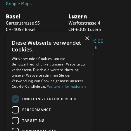
Google Maps
Basel
Luzern
Gartenstrasse 95
Werftestrasse 4
CH-4052 Basel
CH-6005 Luzern
×
+41 58 320 35 00
Diese Webseite verwendet
+41 58 320 36 00
office@app.ch
Cookies.
office@app.ch
Google Maps
Google Maps
Wir verwenden Cookies, um die
Benutzerfreundlichkeit unserer Website zu
St.Gallen
verbessern. Durch die weitere Nutzung
Marktplatz 22
unserer Webseite stimmen Sie der
CH-9000 St.Gallen
Verwendung von Cookies gemäss unserer
Cookie-Richtlinie zu.
Weitere Informationen
+41 58 320 30 00
UNBEDINGT ERFORDERLICH
office@app.ch
Google Maps
PERFORMANCE
TARGETING
Folgen Sie uns