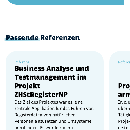
Passende
Referenzen
Referenz
Refere
Business Analyse und
Testmanagement im
Projekt
Pro
ZHStRegisterNP
arm
Das Ziel des Projektes war es, eine
In di
zentrale Applikation für das Führen von
übern
Registerdaten von natürlichen
Tätig
Personen einzusetzen und Umsysteme
Proje
anzubinden. Es wurde zudem
erstel