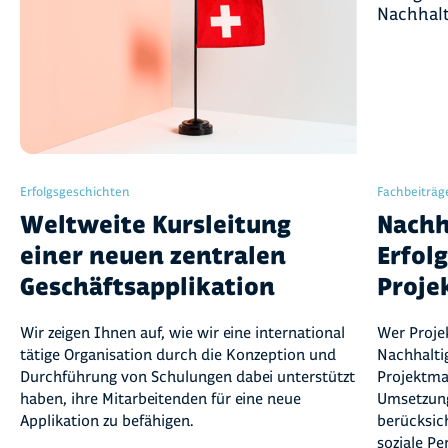
Erfolgsgeschichten
Fachbeiträg
Weltweite Kursleitung
Nachh
einer neuen zentralen
Erfol
Geschäftsapplikation
Proj
Wir zeigen Ihnen auf, wie wir eine international
Wer Projek
tätige Organisation durch die Konzeption und
Nachhalti
Durchführung von Schulungen dabei unterstützt
Projektma
haben, ihre Mitarbeitenden für eine neue
Umsetzung
Applikation zu befähigen.
berücksic
soziale Pe