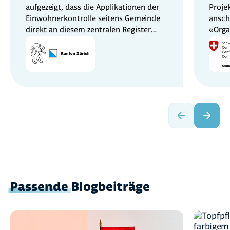
aufgezeigt, dass die Applikationen der
Proje
Einwohnerkontrolle seitens Gemeinde
ansch
direkt an diesem zentralen Register
«Orga
angebunden werden können.
Organ
Passende
Blogbeiträge