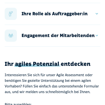
Ihre Rolle als Auftraggeber:in
Als Auftraggeber:in vertreten Sie das Agile
Assessment innerhalb Ihrer Organisation. Sie
Engagement der Mitarbeitenden
stellen die Verfügbarkeit der Beteiligten sicher
und nehmen am Kick-off sowie der Präsentation
Die Mitarbeitenden Ihrer Organisation füllen die
teil. Für diese Mitwirkung müssen Sie rund drei
Umfrage aus, der Zeitaufwand dafür beläuft sich
Stunden Zeit einrechnen.
auf rund 30 Minuten pro Person.
Ihr
agiles Potenzial
entdecken
Interessieren Sie sich für unser Agile Assessment oder
benötigen Sie gezielte Unterstützung bei einem agilen
Vorhaben? Füllen Sie einfach das untenstehende Formular
aus, und wir melden uns schnellstmöglich bei Ihnen.
Bitte auswählen: