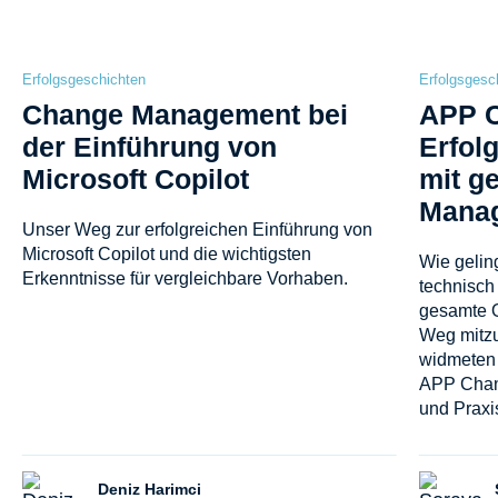
Erfolgsgeschichten
Erfolgsgesc
Change Management bei
APP C
der Einführung von
Erfol
Microsoft Copilot
mit g
Mana
Unser Weg zur erfolgreichen Einführung von
Microsoft Copilot und die wichtigsten
Wie geling
Erkenntnisse für vergleichbare Vorhaben.
technisch
gesamte O
Weg mitz
widmeten 
APP Chang
und Praxi
Deniz Harimci