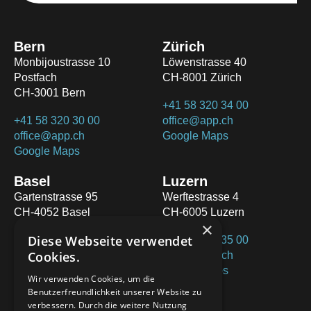
Bern
Zürich
Monbijoustrasse 10
Löwenstrasse 40
Postfach
CH-8001 Zürich
CH-3001 Bern
+41 58 320 34 00
+41 58 320 30 00
office@app.ch
office@app.ch
Google Maps
Google Maps
Basel
Luzern
Gartenstrasse 95
Werftestrasse 4
CH-4052 Basel
CH-6005 Luzern
×
Diese Webseite verwendet
+41 58 320 35 00
+41 58 320 36 00
Cookies.
office@app.ch
office@app.ch
Google Maps
Google Maps
Wir verwenden Cookies, um die
Benutzerfreundlichkeit unserer Website zu
St.Gallen
verbessern. Durch die weitere Nutzung