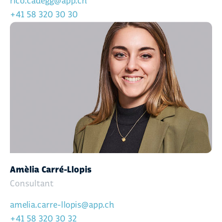
rico.cadegg@app.ch
+41 58 320 30 30
Amèlia Carré-Llopis
Consultant
amelia.carre-llopis@app.ch
+41 58 320 30 32