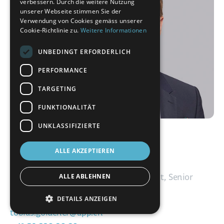
verbessern. Durch die weitere Nutzung
unserer Webseite stimmen Sie der
Verwendung von Cookies gemäss unserer
Cookie-Richtlinie zu.
Weitere Informationen
UNBEDINGT ERFORDERLICH
PERFORMANCE
TARGETING
FUNKTIONALITÄT
UNKLASSIFIZIERTE
Tobias Goldener
Leiter Dienstleistungen & Themen,
ALLE AKZEPTIEREN
Dienstleistungsverantwortlicher
ALLE ABLEHNEN
Prozessoptimierung und -management, Senior
Consultant
DETAILS ANZEIGEN
tobias.goldener@app.ch