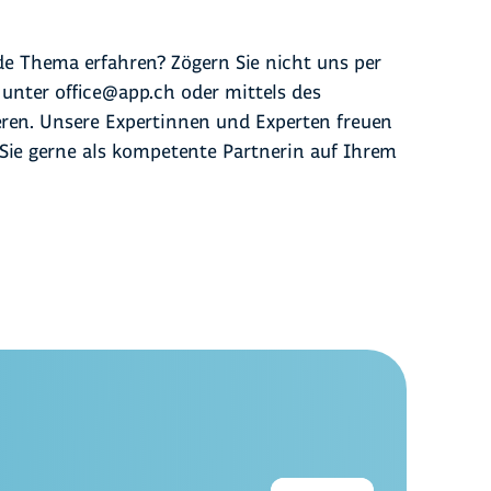
keitsbewertung oder einer Zertifizierung
formationen. Ebenfalls helfen wir Ihnen mit
it Ihnen die Ergebnisse aus Bewertungen und
erforderlichen Nachweisdokumente.
e Thema erfahren? Zögern Sie nicht uns per
ungspotenzialen. Wir unterstützen Sie beim
 unter office@app.ch oder mittels des
und beim Definieren der nächsten Schritte.
ren. Unsere Expertinnen und Experten freuen
 Sie gerne als kompetente Partnerin auf Ihrem