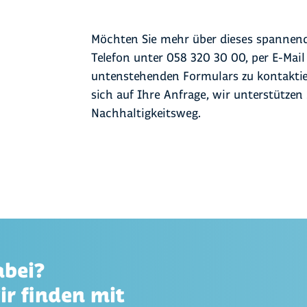
Sie haben das Ergebnis einer Nachhaltig
Kommunikation.
Erhebung notwendiger und fehlender In
erhalten? Gemeinsam analysieren wir m
der Auswahl und der Aufbereitung der 
Möchten Sie mehr über dieses spannend
Zertifizierungen hinsichtlich Verbesser
Telefon unter 058 320 30 00, per E-Mail
Identifizieren potenzieller Massnahmen 
untenstehenden Formulars zu kontaktie
sich auf Ihre Anfrage, wir unterstützen
Nachhaltigkeitsweg.
abei?
ir finden mit